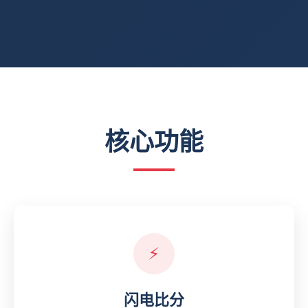
核心功能
⚡
闪电比分