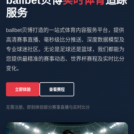
ballbet贝博
实时体育
追踪
服务
ballbet贝博打造的一站式体育内容服务平台，提供
高清赛事直播、毫秒级比分推送、深度数据模型及
专业球迷社区。无论是足球还是篮球，我们都能为
您提供最精准的赛事动态、世界杯赛程及实时比分
变化。
立即体验
查看赛程
无需注册，即刻体验部分赛事直播与实时比分