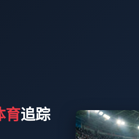
体育
追踪