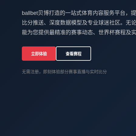
ballbet贝博打造的一站式体育内容服务平台
比分推送、深度数据模型及专业球迷社区。无
能为您提供最精准的赛事动态、世界杯赛程及
立即体验
查看赛程
无需注册，即刻体验部分赛事直播与实时比分