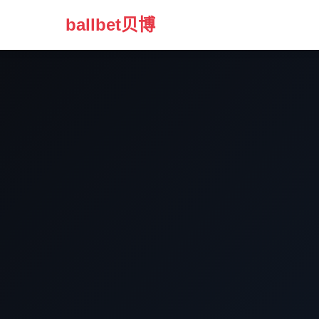
ballbet贝博