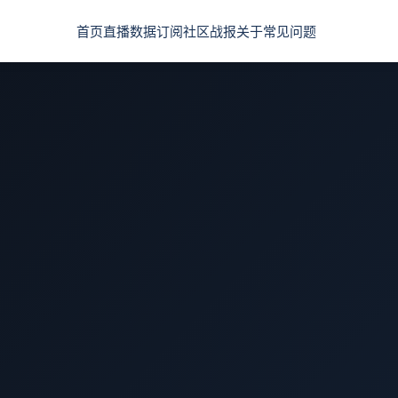
首页
直播
数据
订阅
社区
战报
关于
常见问题