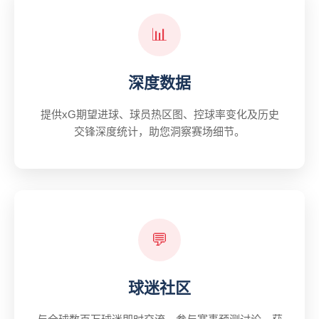
📊
深度数据
提供xG期望进球、球员热区图、控球率变化及历史
交锋深度统计，助您洞察赛场细节。
💬
球迷社区