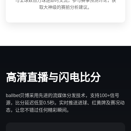
与全球数百万球迷即时交流，参与赛事预测讨论，获
取大神级的赛前分析建议。
高清直播与闪电比分
ballbet贝博采用先进的流媒体分发技术，支持100+信号
源，比分延迟低至0.5秒。实时推送进球、红黄牌及赛况动
态，让您不错过任何精彩瞬间。