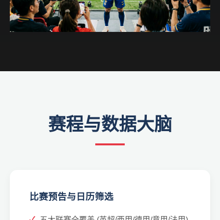
赛程与数据大脑
比赛预告与日历筛选
五大联赛全覆盖 (英超/西甲/德甲/意甲/法甲)